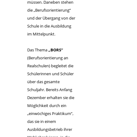
müssen. Daneben stehen
die „Berufsorientierung“
und der Übergang von der
Schule in die Ausbildung
im Mittelpunkt.
Das Thema
„BORS“
(
B
erufs
o
rientierung an
R
eal
s
chulen) begleitet die
Schülerinnen und Schüler
über das gesamte
Schuljahr. Bereits Anfang
Dezember erhalten sie die
Möglichkeit durch ein
„einwöchiges Praktikum“,
das sie in einem
Ausbildungsbetrieb ihrer