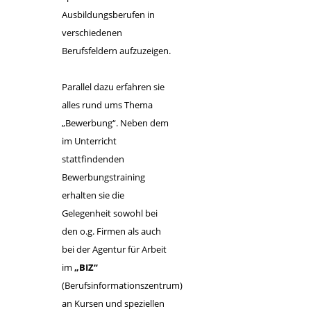
Ausbildungsberufen in
verschiedenen
Berufsfeldern aufzuzeigen.
Parallel dazu erfahren sie
alles rund ums Thema
„Bewerbung“. Neben dem
im Unterricht
stattfindenden
Bewerbungstraining
erhalten sie die
Gelegenheit sowohl bei
den o.g. Firmen als auch
bei der Agentur für Arbeit
im
„BIZ“
(
B
erufs
i
nformations
z
entrum)
an Kursen und speziellen