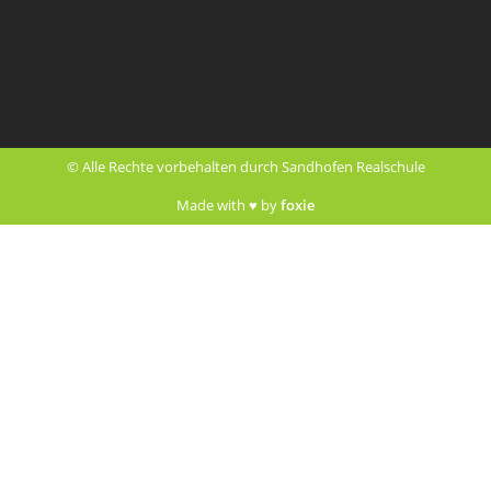
© Alle Rechte vorbehalten durch Sandhofen Realschule
Made with ♥ by
foxie