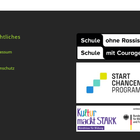
htliches
essum
nschutz