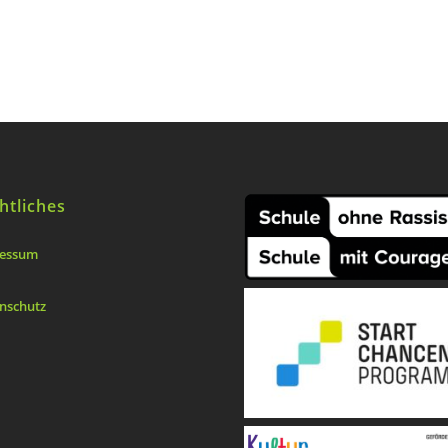
htliches
essum
nschutz