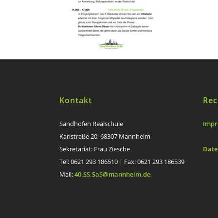
Kontakt
Rec
Sandhofen Realschule
Impr
Karlstraße 20, 68307 Mannheim
Sekretariat: Frau Ziesche
Date
Tel: 0621 293 186510 | Fax: 0621 293 186539
Mail:
40.SS.SaS@mannheim.de