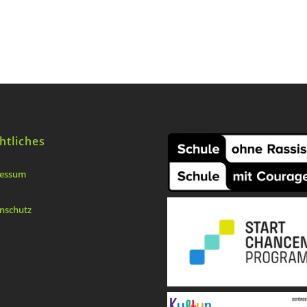
htliches
essum
nschutz