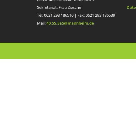
Sekretariat: Frau Ziesche
Date
Tel: 0621 293 186510 | Fax: 0621 293 186539
Mail:
40.SS.SaS@mannheim.de