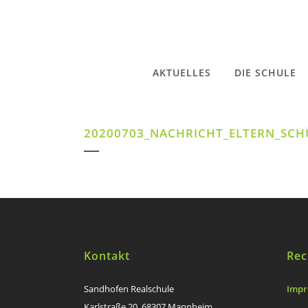
AKTUELLES
DIE SCHULE
20200703_NACHRICHT_ELTERN_SCH
Kontakt
Rec
Sandhofen Realschule
Impr
Karlstraße 20, 68307 Mannheim