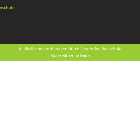
nschutz
© Alle Rechte vorbehalten durch Sandhofen Realschule
Made with ♥ by
foxie