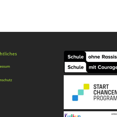
htliches
essum
nschutz