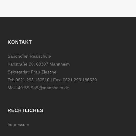
KONTAKT
Sandhofen Realschule
Karlstraße 20, 68307 Mannheim
Sekretariat: Frau Ziesche
Tel: 0621 293 186510 | Fax: 0621 293 186539
Mail:
40.SS.SaS@mannheim.de
RECHTLICHES
Impressum