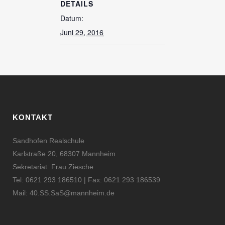
DETAILS
Datum:
Juni 29, 2016
KONTAKT
Sandhofen Realschule
Karlstraße 20, 68307 Mannheim
Sekretariat: Frau Ziesche
Tel: 0621 293 186510 | Fax: 0621 293 186539
Mail:
40.SS.SaS@mannheim.de