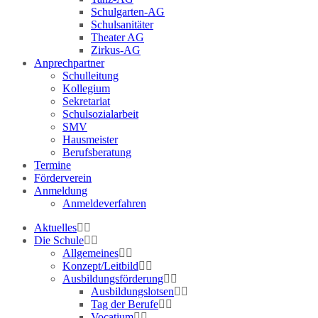
Schulgarten-AG
Schulsanitäter
Theater AG
Zirkus-AG
Anprechpartner
Schulleitung
Kollegium
Sekretariat
Schulsozialarbeit
SMV
Hausmeister
Berufsberatung
Termine
Förderverein
Anmeldung
Anmeldeverfahren
Aktuelles
Die Schule
Allgemeines
Konzept/Leitbild
Ausbildungsförderung
Ausbildungslotsen
Tag der Berufe
Vocatium