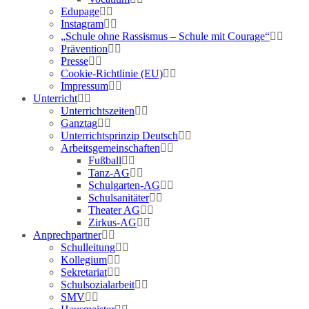
Edupage
Instagram
„Schule ohne Rassismus – Schule mit Courage“
Prävention
Presse
Cookie-Richtlinie (EU)
Impressum
Unterricht
Unterrichtszeiten
Ganztag
Unterrichtsprinzip Deutsch
Arbeitsgemeinschaften
Fußball
Tanz-AG
Schulgarten-AG
Schulsanitäter
Theater AG
Zirkus-AG
Anprechpartner
Schulleitung
Kollegium
Sekretariat
Schulsozialarbeit
SMV