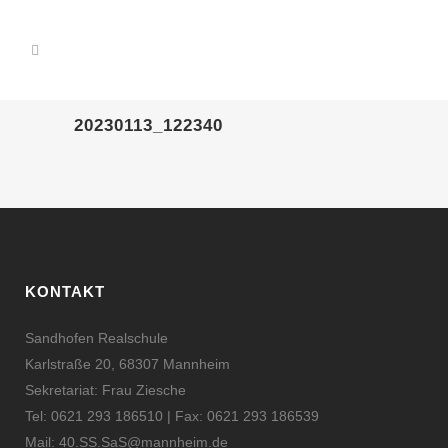
20230113_122340
KONTAKT
Sandhofen Realschule
Karlstraße 20, 68307 Mannheim
Sekretariat: Frau Ziesche
Tel: 0621 293 186510 | Fax: 0621 293 186539
Mail:
40.SS.SaS@mannheim.de