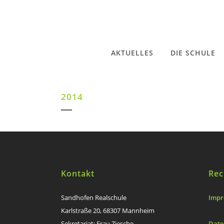
AKTUELLES
DIE SCHULE
2014
Kontakt
Rec
Sandhofen Realschule
Impr
Karlstraße 20, 68307 Mannheim
Sekretariat: Frau Ziesche
Date